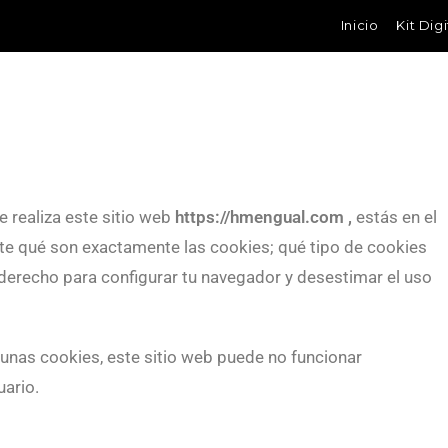
Inicio
Kit Digi
 realiza este sitio web
https://hmengual.com
,
estás en el
rte qué son exactamente las cookies; qué tipo de cookies
 derecho para configurar tu navegador y desestimar el uso
lgunas cookies, este sitio web puede no funcionar
uario.