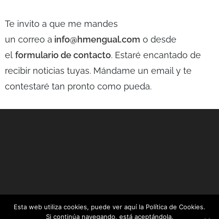
Te invito a que me mandes
un correo a
info@hmengual.com
o desde
el
formulario de contacto
. Estaré encantado de
recibir noticias tuyas. Mándame un email y te
contestaré tan pronto como pueda.
Esta web utiliza cookies, puede ver aquí la Política de Cookies.
653 091 889
Aviso Legal
Política de Privacidad
Si continúa navegando, está aceptándola.
Política de Cookies